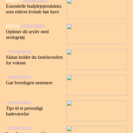
BEAUTY
30/05/2023
Essentielle hudplejeprodukter,
som enhver kvinde bør have
FRITID
12/05/2023
Optimer dit sexliv med
sexlegetøj
27/10/2022
Sådan holder du fastelavnsfest
for voksne
26/10/2022
Gør hverdagen nemmere
09/10/2022
Tips til et personligt
badeværelse
21/09/2022