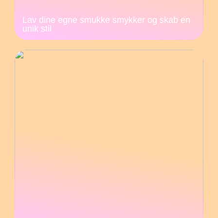
Lav dine egne smukke smykker og skab en
unik stil