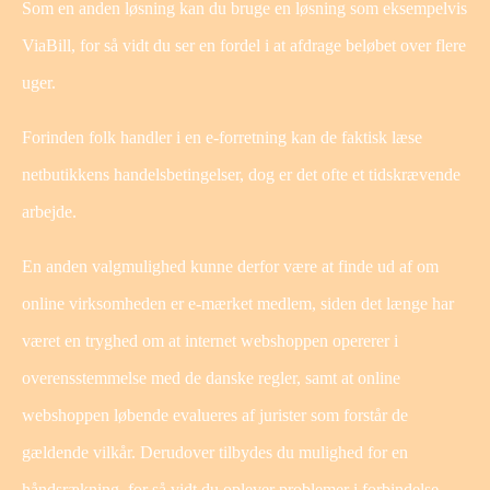
Som en anden løsning kan du bruge en løsning som eksempelvis
ViaBill, for så vidt du ser en fordel i at afdrage beløbet over flere
uger.
Forinden folk handler i en e-forretning kan de faktisk læse
netbutikkens handelsbetingelser, dog er det ofte et tidskrævende
arbejde.
En anden valgmulighed kunne derfor være at finde ud af om
online virksomheden er e-mærket medlem, siden det længe har
været en tryghed om at internet webshoppen opererer i
overensstemmelse med de danske regler, samt at online
webshoppen løbende evalueres af jurister som forstår de
gældende vilkår. Derudover tilbydes du mulighed for en
håndsrækning, for så vidt du oplever problemer i forbindelse