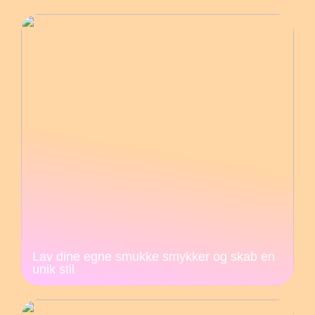
Lav dine egne smukke smykker og skab en
unik stil