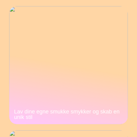
Lav dine egne smukke smykker og skab en
unik stil