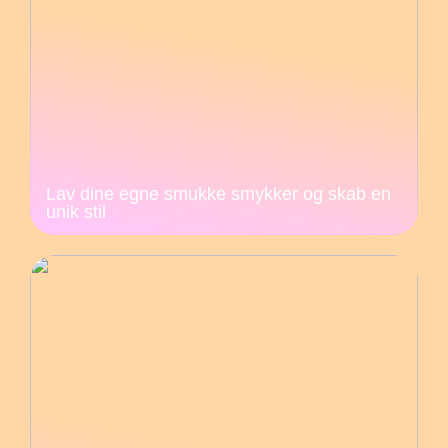
Lav dine egne smukke smykker og skab en
unik stil