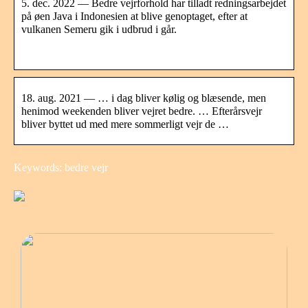
5. dec. 2022 — Bedre vejrforhold har tilladt redningsarbejdet
på øen Java i Indonesien at blive genoptaget, efter at
vulkanen Semeru gik i udbrud i går.
­
18. aug. 2021 — … i dag bliver kølig og blæsende, men
henimod weekenden bliver vejret bedre. … Efterårsvejr
bliver byttet ud med mere sommerligt vejr de …
Keywords: bedre vejr