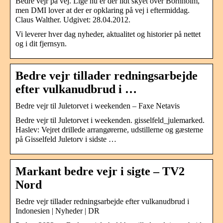
Bedre vejr på vej. Lige nu er der lidt skyet over Bornholm,
men DMI lover at der er opklaring på vej i eftermiddag.
Claus Walther. Udgivet: 28.04.2012.
Vi leverer hver dag nyheder, aktualitet og historier på nettet
og i dit fjernsyn.
Bedre vejr tillader redningsarbejde
efter vulkanudbrud i …
Bedre vejr til Juletorvet i weekenden – Faxe Netavis
Bedre vejr til Juletorvet i weekenden. gisselfeld_julemarked.
Haslev: Vejret drillede arrangørerne, udstillerne og gæsterne
på Gisselfeld Juletorv i sidste …
Markant bedre vejr i sigte – TV2
Nord
Bedre vejr tillader redningsarbejde efter vulkanudbrud i
Indonesien | Nyheder | DR