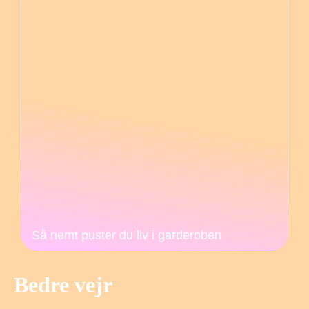
Så nemt puster du liv i garderoben
Bedre vejr