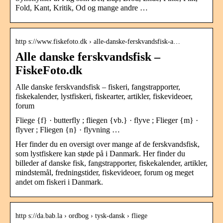
Fold, Kant, Kritik, Od og mange andre …
http s://www.fiskefoto.dk › alle-danske-ferskvandsfisk-a…
Alle danske ferskvandsfisk –
FiskeFoto.dk
Alle danske ferskvandsfisk – fiskeri, fangstrapporter,
fiskekalender, lystfiskeri, fiskearter, artikler, fiskevideoer,
forum
Fliege {f} · butterfly ; fliegen {vb.} · flyve ; Flieger {m} ·
flyver ; Fliegen {n} · flyvning …
Her finder du en oversigt over mange af de ferskvandsfisk,
som lystfiskere kan støde på i Danmark. Her finder du
billeder af danske fisk, fangstrapporter, fiskekalender, artikler,
mindstemål, fredningstider, fiskevideoer, forum og meget
andet om fiskeri i Danmark.
http s://da.bab.la › ordbog › tysk-dansk › fliege