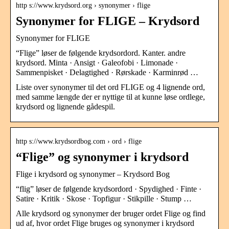
http s://www.krydsord.org › synonymer › flige
Synonymer for FLIGE – Krydsord
Synonymer for FLIGE
“Flige” løser de følgende krydsordord. Kanter. andre
krydsord. Minta · Ansigt · Galeofobi · Limonade ·
Sammenpisket · Delagtighed · Rørskade · Karminrød …
Liste over synonymer til det ord FLIGE og 4 lignende ord,
med samme længde der er nyttige til at kunne løse ordlege,
krydsord og lignende gådespil.
http s://www.krydsordbog.com › ord › flige
“Flige” og synonymer i krydsord
Flige i krydsord og synonymer – Krydsord Bog
“flig” løser de følgende krydsordord · Spydighed · Finte ·
Satire · Kritik · Skose · Topfigur · Stikpille · Stump …
Alle krydsord og synonymer der bruger ordet Flige og find
ud af, hvor ordet Flige bruges og synonymer i krydsord