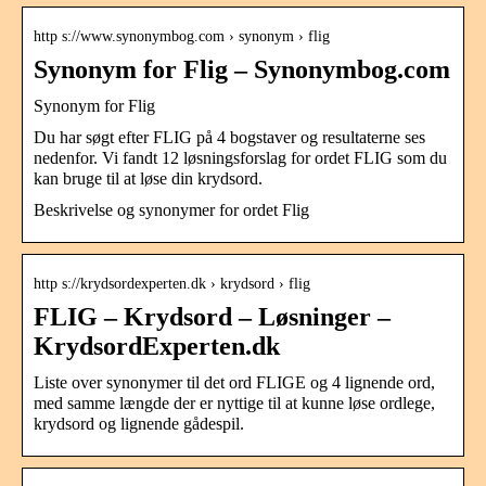
http s://www.synonymbog.com › synonym › flig
Synonym for Flig – Synonymbog.com
Synonym for Flig
Du har søgt efter FLIG på 4 bogstaver og resultaterne ses
nedenfor. Vi fandt 12 løsningsforslag for ordet FLIG som du
kan bruge til at løse din krydsord.
Beskrivelse og synonymer for ordet Flig
http s://krydsordexperten.dk › krydsord › flig
FLIG – Krydsord – Løsninger –
KrydsordExperten.dk
Liste over synonymer til det ord FLIGE og 4 lignende ord,
med samme længde der er nyttige til at kunne løse ordlege,
krydsord og lignende gådespil.