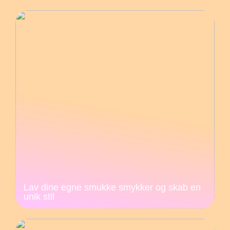
Lav dine egne smukke smykker og skab en
unik stil