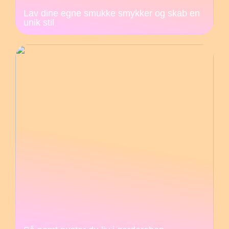
Lav dine egne smukke smykker og skab en
unik stil