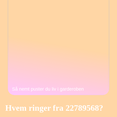
Så nemt puster du liv i garderoben
Hvem ringer fra 22789568?