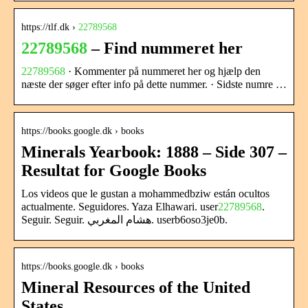
https://tlf.dk ›
22789568
22789568
– Find nummeret her
22789568
· Kommenter på nummeret her og hjælp den
næste der søger efter info på dette nummer. · Sidste numre …
https://books.google.dk › books
Minerals Yearbook: 1888 – Side 307 –
Resultat for Google Books
Los videos que le gustan a mohammedbziw están ocultos
actualmente. Seguidores. Yaza Elhawari. user
22789568
.
Seguir. Seguir. هشام المغربي. userb6oso3je0b.
https://books.google.dk › books
Mineral Resources of the United
States