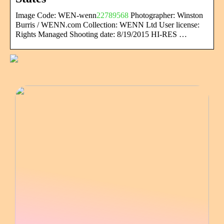
Image Code: WEN-wenn
22789568
Photographer: Winston
Burris / WENN.com Collection: WENN Ltd User license:
Rights Managed Shooting date: 8/19/2015 HI-RES …