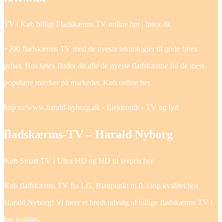
TV | Køb billigt Fladskærms TV online her | føtex.dk
+200 fladskærms TV med de nyeste teknologier til gode føtex
priser. Hos føtex finder du alle de nyeste fladskærme fra de mest
populære mærker på markedet. Køb online her.
http s://www.harald-nyborg.dk › Elektronik › TV og lyd
fladskærms-TV – Harald Nyborg
Køb Smart TV i Ultra HD og HD til lavpris her
Køb fladskærms TV fra LG, Blaupunkt m.fl. i top kvalitet hos
Harald Nyborg! Vi fører et bredt udvalg af billige fladskærms TV i
høj kvalitet.