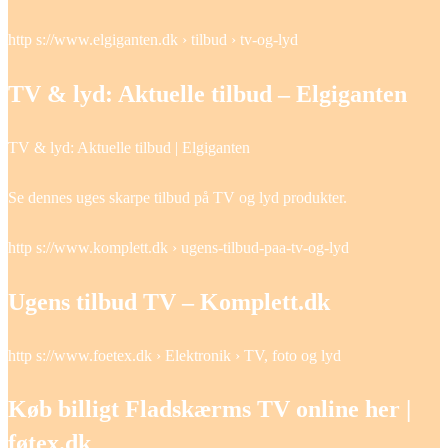
http s://www.elgiganten.dk › tilbud › tv-og-lyd
TV & lyd: Aktuelle tilbud – Elgiganten
TV & lyd: Aktuelle tilbud | Elgiganten
Se dennes uges skarpe tilbud på TV og lyd produkter.
http s://www.komplett.dk › ugens-tilbud-paa-tv-og-lyd
Ugens tilbud TV – Komplett.dk
http s://www.foetex.dk › Elektronik › TV, foto og lyd
Køb billigt Fladskærms TV online her |
føtex.dk