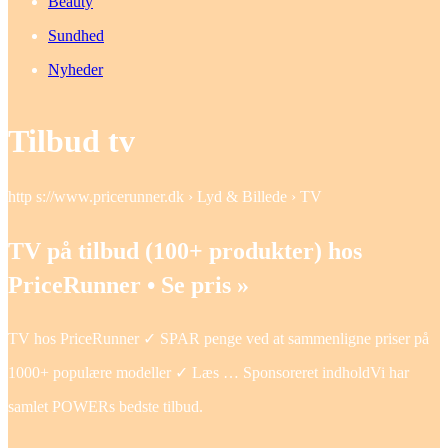
Beauty
Sundhed
Nyheder
Tilbud tv
http s://www.pricerunner.dk › Lyd & Billede › TV
TV på tilbud (100+ produkter) hos
PriceRunner • Se pris »
TV hos PriceRunner ✓ SPAR penge ved at sammenligne priser på
1000+ populære modeller ✓ Læs … Sponsoreret indholdVi har
samlet POWERs bedste tilbud.