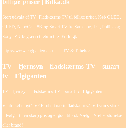
billige priser | Bilka.dk
Stort udvalg af TV! Fladskærms TV til billige priser. Køb QLED,
OLED, NanoCell, 8K og Smart TV fra Samsung, LG, Philips og
Sony. ✓ Ubegrænset returret. ✓ Fri fragt.
http s://www.elgiganten.dk › … › TV & Tilbehør
TV – fjernsyn – fladskærms-TV – smart-
tv – Elgiganten
TV – fjernsyn – fladskærms-TV – smart-tv | Elgiganten
Vil du købe nyt TV? Find dit næste fladskærms-TV i vores store
udvalg – til en skarp pris og et godt tilbud. Vælg TV efter størrelse
eller brand!