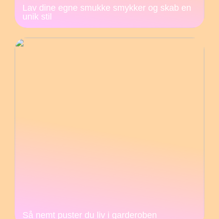
Lav dine egne smukke smykker og skab en
unik stil
Så nemt puster du liv i garderoben