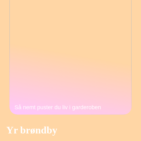
Så nemt puster du liv i garderoben
Yr brøndby