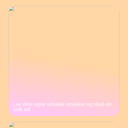
Lav dine egne smukke smykker og skab en
unik stil